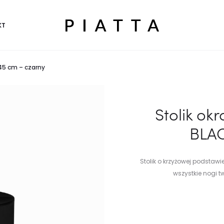
KT
 45 cm – czarny
Stolik ok
BLAC
Stolik o krzyżowej podstaw
wszystkie nogi t