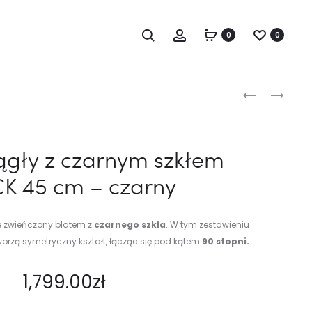
Szukaj...
Account
0
0
Produc
STOLIK
STOLIK
OKRĄGŁY
OKRĄGŁY
naviga
ZE
ZE
SZKŁEM
SZKŁEM
rągły z czarnym szkłem
HALO
CLEAR
K 45 cm – czarny
CLEAR
45
90
CM
CM
–
ie zwieńczony blatem z
czarnego szkła
. W tym zestawieniu
–
CZARNY
worzą symetryczny kształt, łącząc się pod kątem
90 stopni.
CZARNY
1,799.00
zł