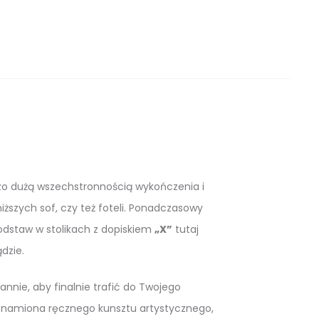
dzo dużą wszechstronnością wykończenia i
iższych sof, czy też foteli. Ponadczasowy
odstaw w stolikach z dopiskiem
„X”
tutaj
dzie.
nnie, aby finalnie trafić do Twojego
 znamiona ręcznego kunsztu artystycznego,