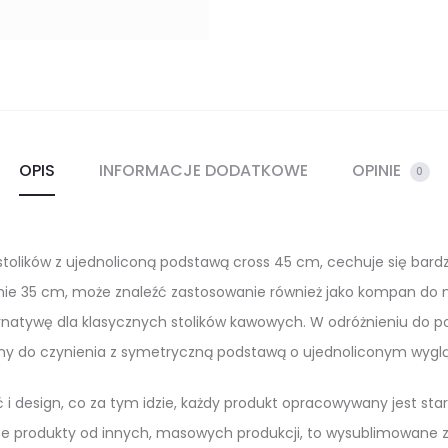
OPIS
INFORMACJE DODATKOWE
OPINIE
0
 stolików z ujednoliconą podstawą cross 45 cm, cechuje się bar
omie 35 cm, może znaleźć zastosowanie również jako kompan do n
ernatywę dla klasycznych stolików kawowych. W odróżnieniu do p
 do czynienia z symetryczną podstawą o ujednoliconym wyglą
i design, co za tym idzie, każdy produkt opracowywany jest stara
ze produkty od innych, masowych produkcji, to wysublimowane