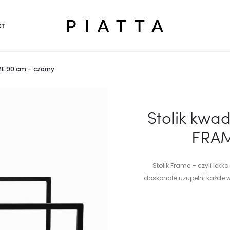
KT
ME 90 cm – czarny
Stolik kwa
FRAM
Stolik Frame – czyli le
doskonale uzupełni każde w