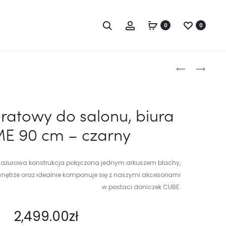
Szukaj...
Account
0
0
Produc
STOLIK
STOLIK
PROSTOKĄT
KWADRATO
naviga
DO
DO
SALONU,
SALONU,
dratowy do salonu, biura
BIURA
BIURA
E 90 cm – czarny
FRAME
LE
MINI
CORB
45
80
kka ażurowa konstrukcja połączona jednym arkuszem blachy,
X
CM
nętrze oraz idealnie komponuje się z naszymi akcesoriami
60
–
w postaci doniczek
CUBE
.
CM
CZARNY
–
2,499.00
zł
CZARNY