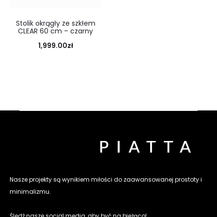
Stolik okrągły ze szkłem
CLEAR 60 cm – czarny
1,999.00
zł
Nasze projekty są wynikiem miłości do zaawansowanej prostoty i
minimalizmu.
Śledź nasze social media, aby być na bieżąco!